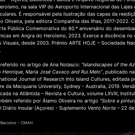
eroísmo, na sala VIP do Aeroporto Internacional das Lajes
iculares. É responsável pela ilustração das capas da reediçã
o Oliveira, pela editora Companhia das Ilhas, 2017-2022. 
rte Pública Comemorativa do 80.º aniversário do desembar
ânicas em Angra do Heroísmo, 2023. Exerce a docência no e
s Visuais, desde 2003. Prémio ARTE HOJE – Sociedade Naci
.
referido no artigo de Ana Nolasco:
“Islandscapes of the Az
 Henrique, Maria José Cavaco and Rui Melo”
, publicado na
rnational Journal of Research Into Island Cultures, editada 
re da Macquarie University, Sydney - Australia, 2019. Vers
icada na Atlântida – Revista e Cultura, volume LXVIII, Instit
mbém referido por Álamo Oliveira no artigo
“Sobre a pintur
al Diário Insular (Açores) - Suplemento
Vento Norte
– 22 de
 Barcelos – CMAH