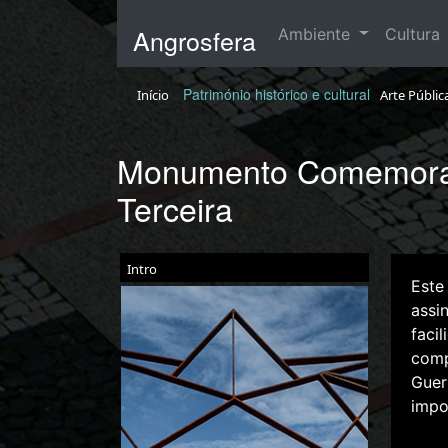
Angrosfera
Ambiente
Cultura
Património histórico e cultural
Início
Arte Públic
Monumento Comemorati
Terceira
Intro
Este
assi
faci
comp
Guer
impo