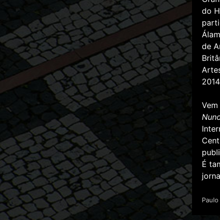
do H
part
Álam
de A
Brit
Arte
2014
Vem 
Nuno
Inte
Cent
publ
É ta
jorn
Paulo