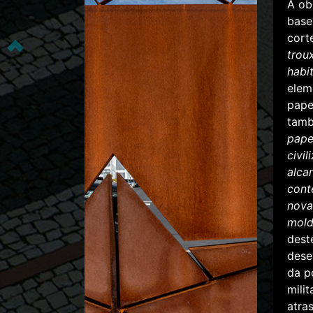
A ob
base
cort
trou
habi
elem
pape
tam
pape
civi
alca
cont
nova
mold
dest
dese
da p
mili
atra