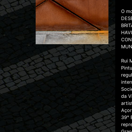
O mo
DES
BRIT
HAVI
CON
MUN
Rui 
Pint
regu
inte
Soci
da V
arti
Açor
39° 
repr
Gran