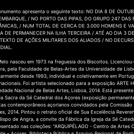
numento apresenta o seguinte texto: NO DIA 8 DE OUTU
EMBARQUE, / NO PORTO DAS PIPAS, DO GRUPO 247 DAS 
ÂNICAS, / NUM TOTAL DE CERCA DE 3.000 HOMENS E V
A DE PERMANECER NA ILHA TERCEIRA / ATÉ AO DIA 3 DE
TEXTO DE AÇÕES MILITARES DOS ALIADOS / NO DECUR
DIAL.
Melo nasceu em 1973 na freguesia dos Biscoitos. Licenciou-
ura, pela Faculdade de Belas-Artes da Universidade de Lis
larmente desde 1993, individual e coletivamente em Portu
rnacionais. Foi artista selecionado para a exposição ARTE 
edade Nacional de Belas Artes, Lisboa, 2014. Está present
ia Sacra da Sé Catedral dos Açores (exposição permanente)
stas contemporâneos açorianos convidados pela Comissão 
es, 2014. Pintou o retrato oficial de Sua Excelência Revere
Bispo de Angra, a convite da Fábrica da Igreja da Sé Catedr
esentado nas coleções: "ARQUIPÉLAGO - Centro de Artes 
de – Açores, Biblioteca Pública e Arquivo Regional de Pon