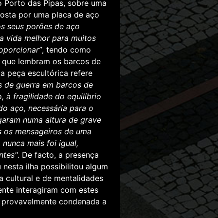
o Porto das Pipas, sobre uma
posta por uma placa de aço
os seus porões de aço
a vida melhor para muitos
oporcionar”
, tendo como
as que lembram os barcos de
a peça escultórica refere
s de guerra em barcos de
à fragilidade do equilíbrio
do aço, necessária para o
garam numa altura de grave
les os mensageiros de uma
 nunca mais foi igual,
ntes"
. De facto, a presença
nesta ilha possibilitou algum
cultural e de mentalidades
ente interagiram com estes
ia provavelmente condenada a