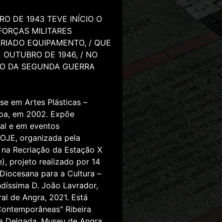
BRO DE 1943 TEVE INÍCIO O
FORÇAS MILITARES
ARIADO EQUIPAMENTO, / QUE
 OUTUBRO DE 1946, / NO
SO DA SEGUNDA GUERRA
se em Artes Plásticas –
boa, em 2002. Expõe
gal e em eventos
HOJE, organizada pela
e na Recriação da Estação X
, projeto realizado por 14
Diocesana para a Cultura –
ndíssima D. João Lavrador,
al de Angra, 2021. Está
Contemporâneas" Ribeira
ta Delgada, Museu de Angra