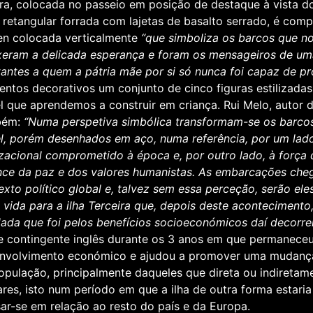
ra, colocada no passeio em posição de destaque à vista d
 retangular forrada com lajetas de basalto serrado, é com
en colocada verticalmente
“que simboliza os barcos que n
xeram a delicada esperança e foram os mensageiros de um
tantes a quem a pátria mãe por si só nunca foi capaz de pr
entos decorativos um conjunto de cinco figuras estilizad
l que aprendemos a construir em criança. Rui Melo, autor d
bém:
“Numa perspetiva simbólica transformam-se os barco
l, porém desenhados em aço, numa referência, por um lado, 
lizacional comprometido à época e, por outro lado, à força 
nce da paz e dos valores humanistas. As embarcações che
exto político global e, talvez sem essa perceção, serão e
 vida para a ilha Terceira que, depois deste acontecimento,
ada que foi pelos benefícios socioeconómicos daí decorre
e contingente inglês durante os 3 anos em que permaneceu 
nvolvimento económico e ajudou a promover uma mudança 
opulação, principalmente daqueles que direta ou indiretam
tares, isto num período em que a ilha de outra forma estar
sar-se em relação ao resto do país e da Europa.