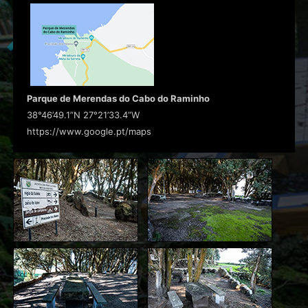
Parque de Merendas do Cabo do Raminho
38°46’49.1”N 27°21’33.4”W
https://www.google.pt/maps