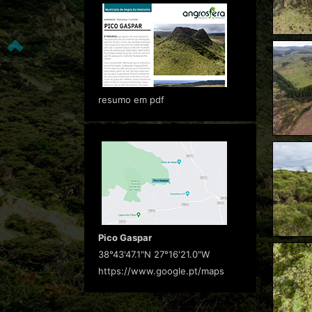
resumo em pdf
Pico Gaspar
38°43'47.1"N 27°16'21.0"W
https://www.google.pt/maps