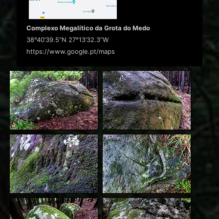
Complexo Megalítico da Grota do Medo
38°40’39.5”N 27°13’32.3”W
https://www.google.pt/maps