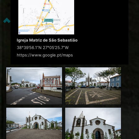
Igreja Matriz de São Sebastião
38°39’56.1”N 27°05’25.7”W
https://www.google.pt/maps