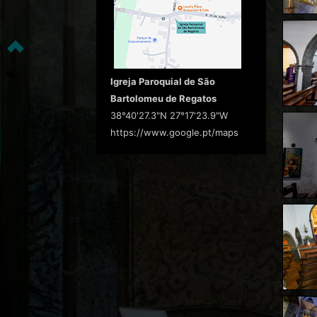
Igreja Paroquial de São
Bartolomeu de Regatos
38°40'27.3"N 27°17'23.9"W
https://www.google.pt/maps