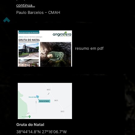
continua...
Paulo Barcelos – CMAH
resumo em pdf
Gruta do Natal
38°44'14.8"N 27°16'06.7"W