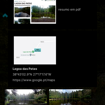
resumo em pdf
Lagoa das Patas
38°43'02.9"N 27°17'17.6"W
https://www.google.pt/maps