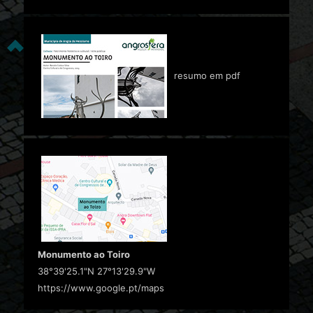
resumo em pdf
Monumento ao Toiro
38°39'25.1"N 27°13'29.9"W
https://www.google.pt/maps