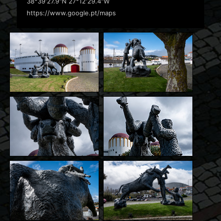
38°39'27.9"N 27°12'29.4"W
https://www.google.pt/maps