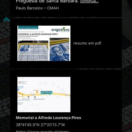
Freguesia de Santa Bárbara.
continua...
Paulo Barcelos – CMAH
resumo em pdf
Memorial a Alfredo Lourenço Pires
38°41'45.9"N 27°20'13.7"W
https://www.google.pt/maps