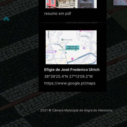
resumo em pdf
Efígie de José Frederico Ulrich
38°39'25.4"N 27°13'09.2"W
https://www.google.pt/maps
2021 © Câmara Municipal de Angra do Heroísmo