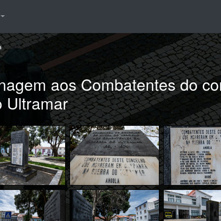
a
agem aos Combatentes do con
o Ultramar