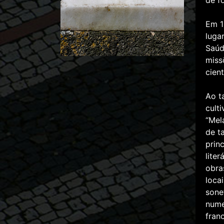
de f
Em 1
luga
Saúd
miss
cien
Ao t
cult
“Mel
de t
prin
lite
obra
loca
sone
nume
fran