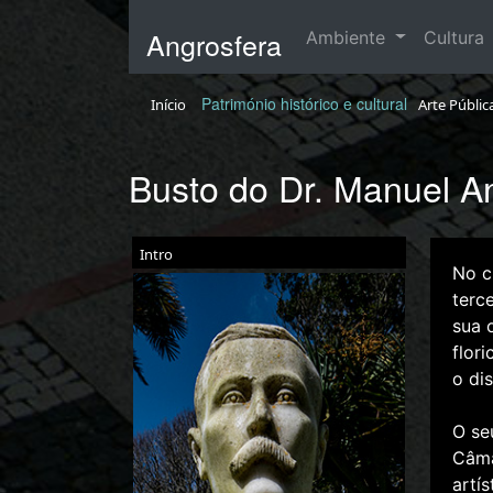
Angrosfera
Ambiente
Cultura
Património histórico e cultural
Início
Arte Públic
Busto do Dr. Manuel A
Intro
No c
terc
sua 
flor
o di
O se
Câma
artí