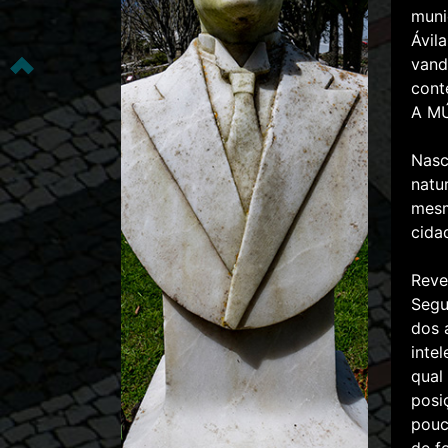
muni
Ávil
vand
cont
A MÚ
Nasc
natu
mesm
cida
Reve
Segu
dos 
inte
qual
posi
pouc