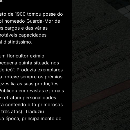
a.
sto de 1900 tomou posse do
 foi nomeado Guarda-Mor de
 cargos e das várias
 notáveis capacidades
 distintíssimo.
um floricultor exímio
 pequena quinta situada nos
Jericó”. Produzia exemplares
ra obteve sempre os prémios
vezes lia as suas produções
Publicou em revistas e jornais
 retratam personalidades
ura contendo oito primorosos
três atos). Traduziu
ua época, principalmente do