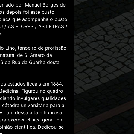
cerrado por Manuel Borges de
s depois foi este busto
 placa que acompanha o busto
OU / AS FLORES / AS LETRAS /
s.
o Lino, tanoeiro de profissão,
 natural de S. Amaro da
46 da Rua da Guarita desta
os estudos liceais em 1884.
Medicina. Figurou no quadro
ciando invulgares qualidades
 cátedra universitária para a
dviriam dessa alta e honrosa
ra exercer clínica geral. Em
pinião científica. Dedicou-se