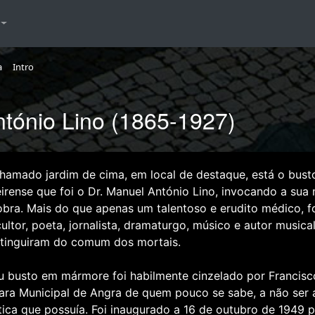
a
Intro
ntónio Lino (1865-1927)
hamado jardim de cima, em local de destaque, está o busto
eirense que foi o Dr. Manuel António Lino, invocando a s
obra. Mais do que apenas um talentoso e erudito médico, 
icultor, poeta, jornalista, dramaturgo, músico e autor music
stinguiram do comum dos mortais.
u busto em mármore foi habilmente cinzelado por Francisc
ra Municipal de Angra de quem pouco se sabe, a não ser 
stica que possuía. Foi inaugurado a 16 de outubro de 1949 