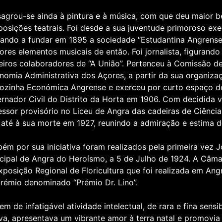
agrou-se ainda à pintura e à música, com que deu maior b
osições teatrais. Foi desde a sua juventude primoroso exe
ando a fundar em 1895 a sociedade “Estudantina Angrense”,
ores elementos musicais de então. Foi jornalista, figurand
eiros colaboradores de “A União”. Pertenceu à Comissão 
nomia Administrativa dos Açores, a partir da sua organiza
ozinha Económica Angrense e exerceu por curto espaço d
rnador Civil do Distrito da Horta em 1906. Com decidida v
essor provisório no Liceu de Angra das cadeiras de Ciência
 até à sua morte em 1927, reunindo a admiração e estima d
ém por sua iniciativa foram realizados pela primeira vez 
cipal de Angra do Heroísmo, a 5 de Julho de 1924. A Câm
xposição Regional de Floricultura que foi realizada em Angr
rémio denominado “Prémio Dr. Lino”.
m de infatigável atividade intelectual, de rara e fina sensi
iva, apresentava um vibrante amor à terra natal e promovia 