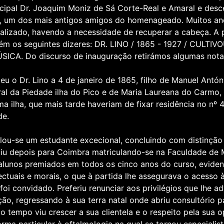
cipal Dr. Joaquim Moniz de Sá Corte-Real e Amaral e des
a, um dos mais antigos amigos do homenageado. Muitos ano
alizado, havendo a necessidade de recuperar a cabeça. A
ém os seguintes dizeres: DR. LINO / 1865 - 1927 / CULTIV
SICA. Do discurso de inauguração retirámos algumas nota
eu o Dr. Lino a 4 de janeiro de 1865, filho de Manuel Antóni
ral da Piedade ilha do Pico e de Maria Laureana do Carmo,
a ilha, que mais tarde haveriam de fixar residência no nº 
de.
lou-se um estudante excecional, concluindo com distinção 
iu depois para Coimbra matriculando-se na Faculdade de 
alunos premiados em todos os cinco anos do curso, eviden
lectuais e morais, o que à partida lhe assegurava o acesso à
 foi convidado. Preferiu renunciar aos privilégios que lhe a
ção, regressando à sua terra natal onde abriu consultório pa
o tempo viu crescer a sua clientela e o respeito pela sua o