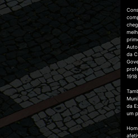
Cons
comp
cheg
melh
prim
Auto
da C
Gove
prof
1918
Tamb
Muni
da E
um p
Home
afet