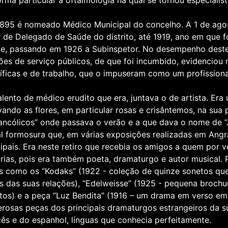
orma particular à oftalmologia na qual se tornou especialist
895 é nomeado Médico Municipal do concelho. A 1 de ago
r de Delegado de Saúde do distrito, até 1919, ano em que
e, passando em 1926 a Subinspetor. No desempenho destes
ões de serviço públicos, de que foi incumbido, evidenciou
tíficas e de trabalho, que o impuseram como um profissional
alento de médico erudito que era, juntava o de artista. Era 
ivando as flores, em particular rosas e crisântemos, na sua
ancólicos” onde passava o verão e a que dava o nome de “
al formosura que, em várias exposições realizadas em Ang
cipais. Era neste retiro que recebia os amigos a quem por 
rárias, pois era também poeta, dramaturgo e autor musical. 
s como os “Kodaks” (1922 - coleção de quinze sonetos que
is das suas relações), “Edelweisse” (1925 - pequena broch
tos) e a peça “Luz Bendita” (1916 – um drama em verso em 
rosas peças dos principais dramaturgos estrangeiros da s
cês e do espanhol, línguas que conhecia perfeitamente.